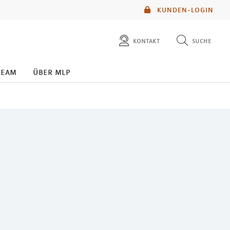
KUNDEN-LOGIN
kontakt
suche
diese website durchsuchen
team
über mlp
mlp berater finden