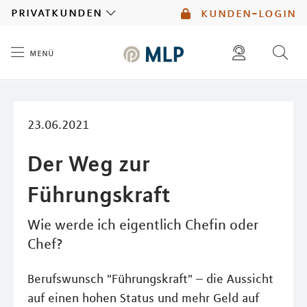
MLP
privatkunden
kunden-login
menü
Inhalt
diese website durchsuchen
mlp berater finden
23.06.2021
Der Weg zur
Führungskraft
Wie werde ich eigentlich Chefin oder
Chef?
Berufswunsch "Führungskraft" – die Aussicht
auf einen hohen Status und mehr Geld auf