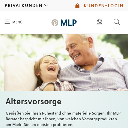
MLP
privatkunden
kunden-login
menü
Inhalt
diese website durchsuchen
mlp berater finden
Altersvorsorge
Genießen Sie Ihren Ruhestand ohne materielle Sorgen. Ihr MLP
Berater bespricht mit Ihnen, von welchen Vorsorgeprodukten
am Markt Sie am meisten profitieren.