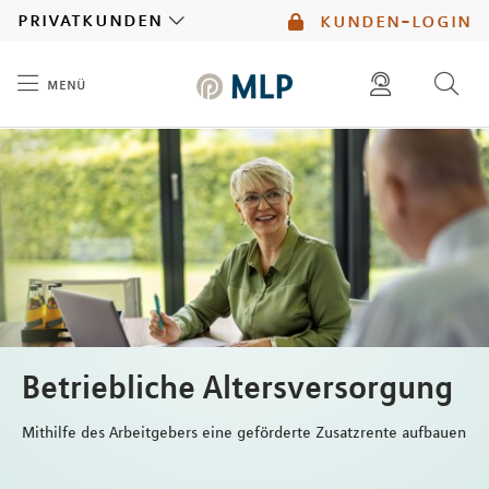
MLP
privatkunden
kunden-login
menü
Inhalt
diese website durchsuchen
mlp berater finden
Betriebliche Altersversorgung
Mithilfe des Arbeitgebers eine geförderte Zusatzrente aufbauen