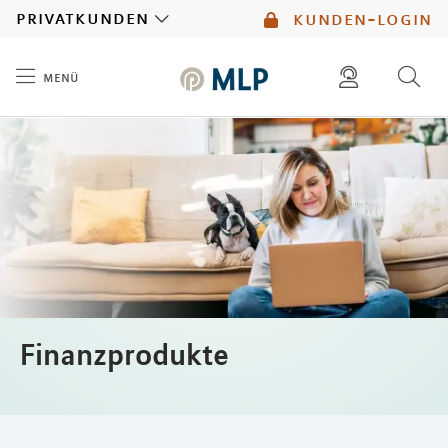
MLP
privatkunden
kunden-login
menü
Inhalt
diese website durchsuchen
mlp berater finden
Finanzprodukte